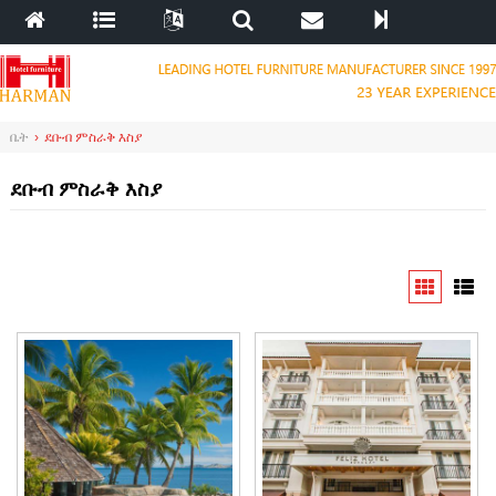
ቤት
›
ደቡብ ምስራቅ እስያ
ደቡብ ምስራቅ እስያ