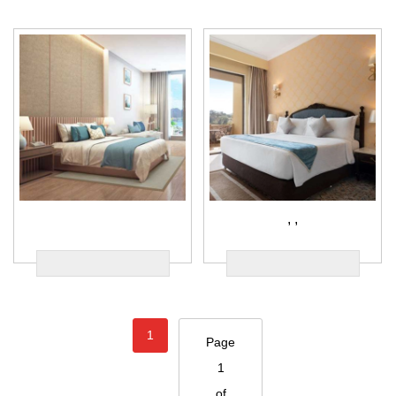
,
,
1
Page
1
of