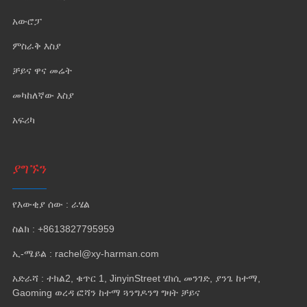
አውሮፓ
ምስራቅ እስያ
ቻይና ዋና መሬት
መካከለኛው እስያ
አፍሪካ
ያግኙን
የእውቂያ ሰው : ራሄል
ስልክ : +8613827795959
ኢ-ሜይል : rachel@xy-harman.com
አድራሻ : ተክል2, ቁጥር 1, JinyinStreet ሄክሲ መንገድ, ያንጌ ከተማ,
Gaoming ወረዳ ፎሻን ከተማ ጓንግዶንግ ግዛት ቻይና