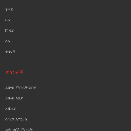
ጉዳይ
ዜና
ቪዲዮ
ስለ
ተገናኝ
ምርቶች
ደቡብ ምስራቅ እስያ
ደቡብ እስያ
ኦሺኒያ
ሰሜን አሜሪካ
መካከለኛ-ምስራቅ