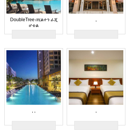
DoubleTree በሂልተን ፊጂ
,
ሆቴል
,
,
,