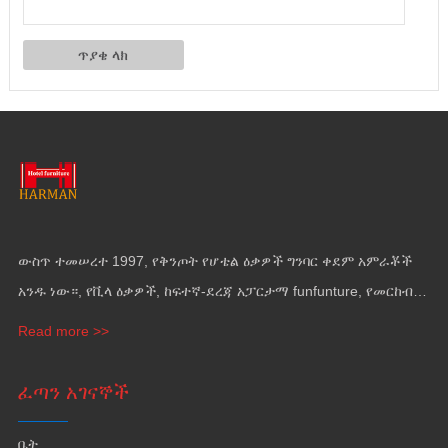
ውስጥ ተመሠረተ 1997, የቅንጦት የሆቴል ዕቃዎች ግንባር ቀደም አምራቾች
አንዱ ነው።, የቪላ ዕቃዎች, ከፍተኛ-ደረጃ አፓርታማ funfunture, የመርከብ
ዕቃዎች እና የግድግዳ መሸፈኛ.
Read more >>
ፈጣን አገናኞች
ቤት