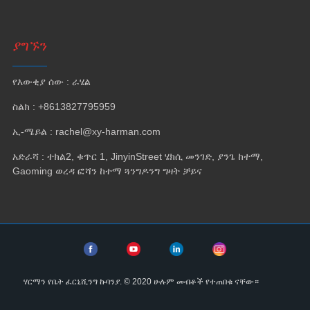
ያግኙን
የእውቂያ ሰው : ራሄል
ስልክ : +8613827795959
ኢ-ሜይል : rachel@xy-harman.com
አድራሻ : ተክል2, ቁጥር 1, JinyinStreet ሄክሲ መንገድ, ያንጌ ከተማ,
Gaoming ወረዳ ፎሻን ከተማ ጓንግዶንግ ግዛት ቻይና
ሃርማን የቤት ፈርኒሺንግ ኩባንያ. © 2020 ሁሉም መብቶች የተጠበቁ ናቸው።