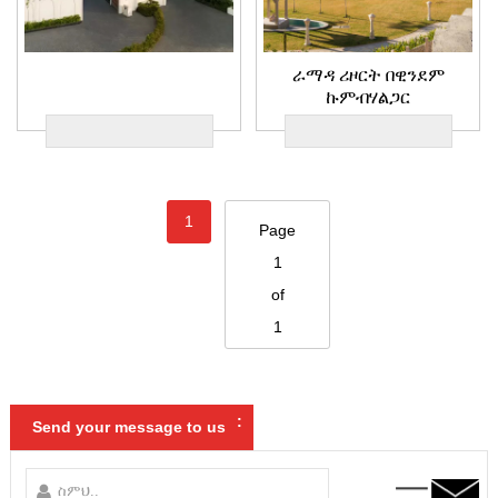
ራማዳ ሪዞርት በዊንደም
ኩምብሃልጋር
1
Page
1
of
1
:
Send your message to us