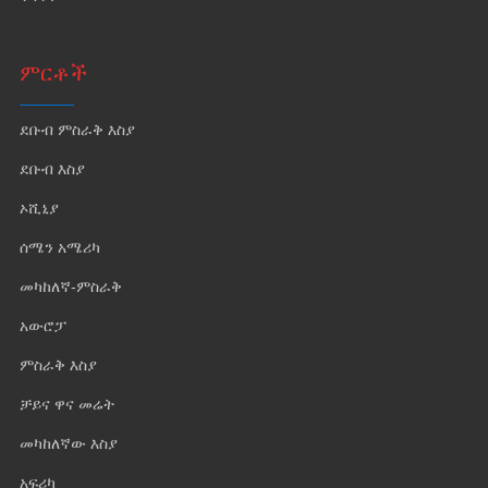
ምርቶች
ደቡብ ምስራቅ እስያ
ደቡብ እስያ
ኦሺኒያ
ሰሜን አሜሪካ
መካከለኛ-ምስራቅ
አውሮፓ
ምስራቅ እስያ
ቻይና ዋና መሬት
መካከለኛው እስያ
አፍሪካ