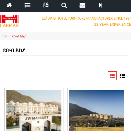
ቤት
›
ደቡብ እስያ
ደቡብ እስያ