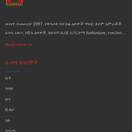
ውስጥ ተመሠረተ 1997, የቅንጦት የሆቴል ዕቃዎች ግንባር ቀደም አምራቾች
አንዱ ነው።, የቪላ ዕቃዎች, ከፍተኛ-ደረጃ አፓርታማ funfunture, የመርከብ
ዕቃዎች እና የግድግዳ መሸፈኛ.
Read more >>
ፈጣን አገናኞች
ቤት
ጉዳይ
ዜና
ቪዲዮ
ስለ
ተገናኝ