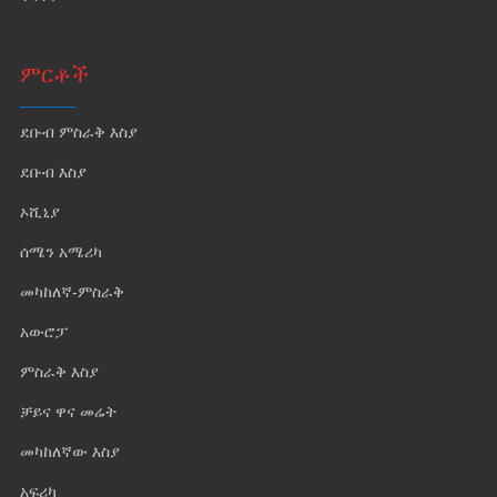
ምርቶች
ደቡብ ምስራቅ እስያ
ደቡብ እስያ
ኦሺኒያ
ሰሜን አሜሪካ
መካከለኛ-ምስራቅ
አውሮፓ
ምስራቅ እስያ
ቻይና ዋና መሬት
መካከለኛው እስያ
አፍሪካ