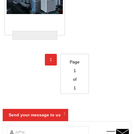
1
Page
1
of
1
:
Send your message to us