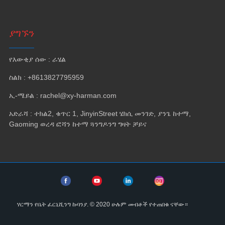
ያግኙን
የእውቂያ ሰው : ራሄል
ስልክ : +8613827795959
ኢ-ሜይል : rachel@xy-harman.com
አድራሻ : ተክል2, ቁጥር 1, JinyinStreet ሄክሲ መንገድ, ያንጌ ከተማ,
Gaoming ወረዳ ፎሻን ከተማ ጓንግዶንግ ግዛት ቻይና
ሃርማን የቤት ፈርኒሺንግ ኩባንያ. © 2020 ሁሉም መብቶች የተጠበቁ ናቸው።