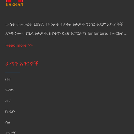
ውስጥ ተመሠረተ 1997, የቅንጦት የሆቴል ዕቃዎች ግንባር ቀደም አምራቾች
አንዱ ነው።, የቪላ ዕቃዎች, ከፍተኛ-ደረጃ አፓርታማ funfunture, የመርከብ
ዕቃዎች እና የግድግዳ መሸፈኛ.
Read more >>
ፈጣን አገናኞች
ቤት
ጉዳይ
ዜና
ቪዲዮ
ስለ
ተገናኝ