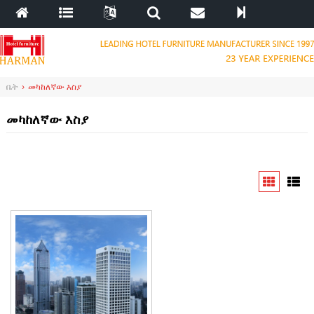
ቤት
›
መካከለኛው እስያ
መካከለኛው እስያ