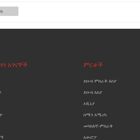
ጣን አገናኞች
ምርቶች
ደቡብ ምስራቅ እስያ
ይ
ደቡብ እስያ
ኦሺኒያ
ዮ
ሰሜን አሜሪካ
መካከለኛ-ምስራቅ
ናኝ
አውሮፓ