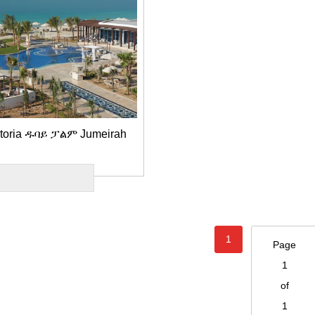
storia ዱባይ ፓልም Jumeirah
1
Page
1
of
1