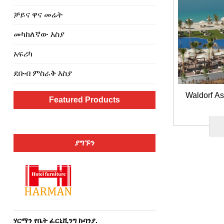
ቻይና ዋና መሬት
መካከለኛው እስያ
አፍሪካ
ደቡብ ምስራቅ እስያ
Waldorf A
Featured Products
ያግኙን
ሃርማን የቤት ፈርኒሺንግ ኩባንያ.