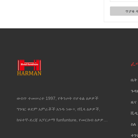
ፈ
ቤት
ጉዳ
ውስጥ ተመሠረተ 1997, የቅንጦት የሆቴል ዕቃዎች
ዜና
ግንባር ቀደም አምራቾች አንዱ ነው።, የቪላ ዕቃዎች,
ቪዲ
ከፍተኛ-ደረጃ አፓርታማ funfunture, የመርከብ ዕቃዎች
ስለ
እና የግድግዳ መሸፈኛ.
ተገ