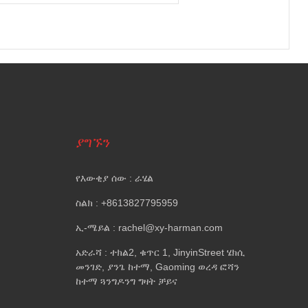
ያግኙን
የእውቂያ ሰው : ራሄል
ስልክ : +8613827795959
ኢ-ሜይል : rachel@xy-harman.com
አድራሻ : ተክል2, ቁጥር 1, JinyinStreet ሄክሲ
መንገድ, ያንጌ ከተማ, Gaoming ወረዳ ፎሻን
ከተማ ጓንግዶንግ ግዛት ቻይና