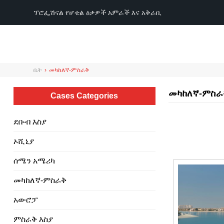
ፕሮፌሽናል የሆቴል ዕቃዎች አምራች እና አቅራቢ
ቤት
›
መካከለኛ-ምስራቅ
መካከለኛ-ምስራ
Cases Categories
ደቡብ እስያ
ኦሺኒያ
ሰሜን አሜሪካ
መካከለኛ-ምስራቅ
አውሮፓ
ምስራቅ እስያ