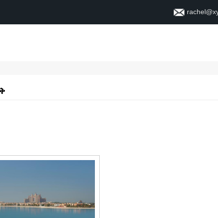
rachel@x
ቤት
ስለ
ቅ