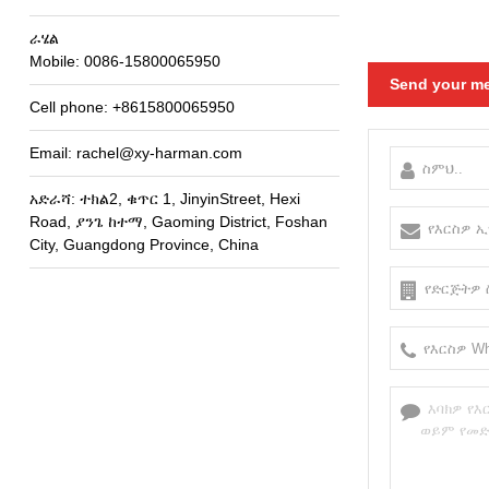
ራሄል
Mobile
: 0086-15800065950
Send your me
Cell phone
: +8615800065950
Email
: rachel@xy-harman.com
አድራሻ: ተክል2, ቁጥር 1,
JinyinStreet
,
Hexi
Road
, ያንጌ ከተማ,
Gaoming District
,
Foshan
City
,
Guangdong Province
,
China