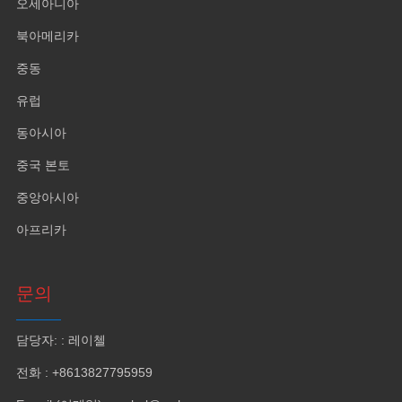
오세아니아
북아메리카
중동
유럽
동아시아
중국 본토
중앙아시아
아프리카
문의
담당자: : 레이첼
전화 : +8613827795959