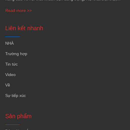
NỘI THẤT CĂN HỘ CAO CẤP, Lò du thuyền và phủ tường.
Read more >>
Liên kết nhanh
NHÀ
Trường hợp
Tin tức
Video
Về
Sự tiếp xúc
Sản phẩm