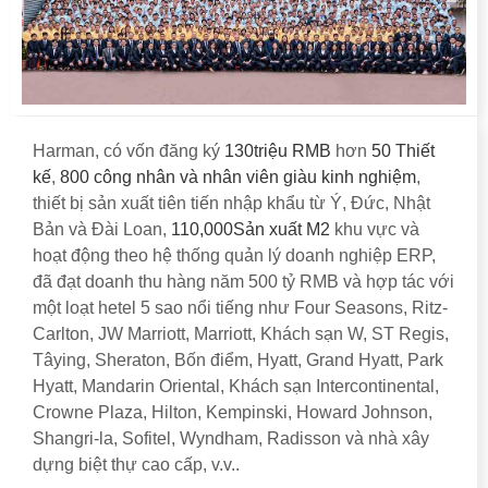
Harman, có vốn đăng ký
130triệu RMB
hơn
50 Thiết
kế
,
800 công nhân và nhân viên giàu kinh nghiệm
,
thiết bị sản xuất tiên tiến nhập khẩu từ Ý, Đức, Nhật
Bản và Đài Loan,
110,000Sản xuất M2
khu vực và
hoạt động theo hệ thống quản lý doanh nghiệp ERP,
đã đạt doanh thu hàng năm 500 tỷ RMB và hợp tác với
một loạt hetel 5 sao nổi tiếng như Four Seasons, Ritz-
Carlton, JW Marriott, Marriott, Khách sạn W, ST Regis,
Tâying, Sheraton, Bốn điểm, Hyatt, Grand Hyatt, Park
Hyatt, Mandarin Oriental, Khách sạn Intercontinental,
Crowne Plaza, Hilton, Kempinski, Howard Johnson,
Shangri-la, Sofitel, Wyndham, Radisson và nhà xây
dựng biệt thự cao cấp, v.v..