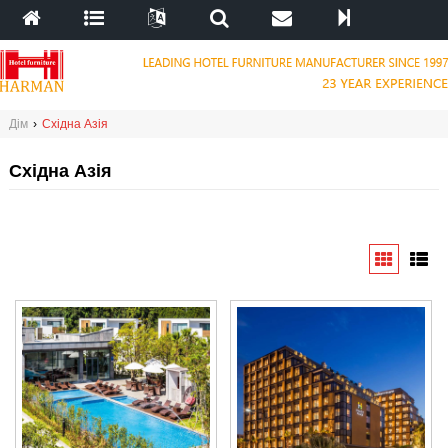
Дім
›
Східна Азія
Східна Азія