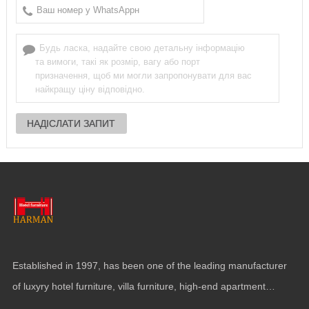
Established in
1997,
has been one of the leading manufacturer
of luxyry hotel furniture
,
villa furniture
,
high-end apartment
funiture
,
yacht furntiure and wall covering
.