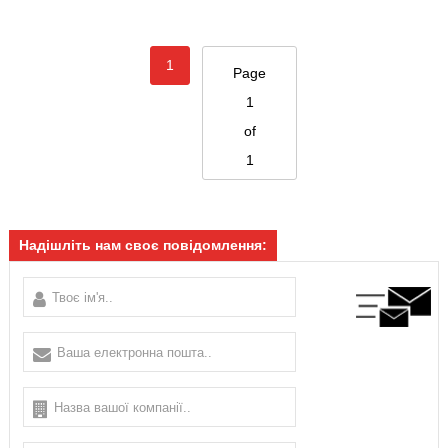
1
Page
1
of
1
Надішліть нам своє повідомлення: