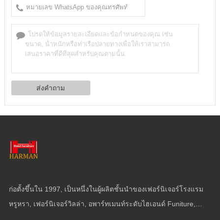
ก่อตั้งขึ้นใน 1997, เป็นหนึ่งในผู้ผลิตชั้นนําของเฟอร์นิเจอร์โรงแรม
หรูหรา, เฟอร์นิเจอร์วิลล่า, อพาร์ทเมนท์ระดับไฮเอนด์ Funiture,
เฟอร์นิเจอร์เรือยอทช์และผนัง.