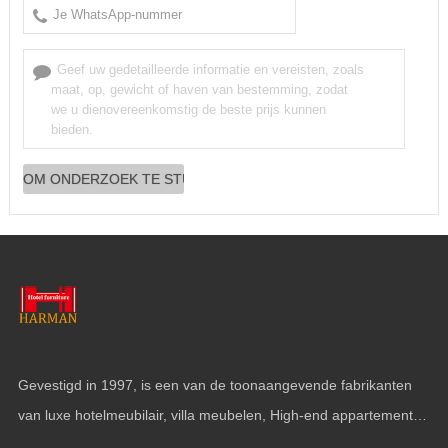
Gevestigd in 1997, is een van de toonaangevende fabrikanten
van luxe hotelmeubilair, villa meubelen, High-end appartement
funiture, Jachtinrichting en wandbekleding.