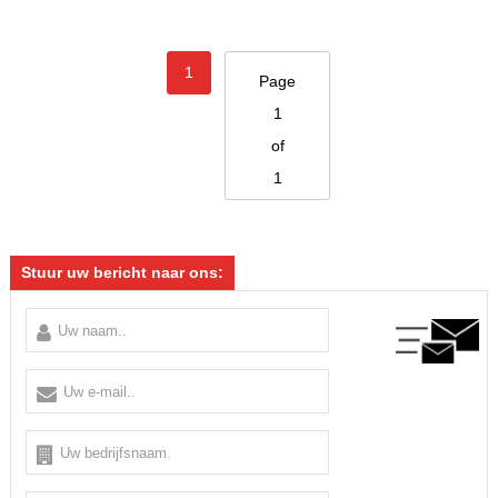
ONDERZOEK
1
Page
1
of
1
Stuur uw bericht naar ons: