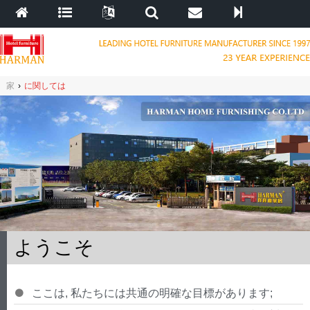
家
›
に関しては
ようこそ
ここは, 私たちには共通の明確な目標があります;