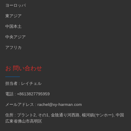
ヨーロッパ
東アジア
中国本土
中央アジア
アフリカ
お 問い合わせ
担当者 : レイチェル
電話 : +8613827795959
メールアドレス : rachel@xy-harman.com
住所 : プラント2, その1, 金陰通り河西路, 楊河鎮(ヤンホー), 中国
広東省佛山市高明区