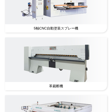
5軸CNC自動塗装スプレー機
革裁断機