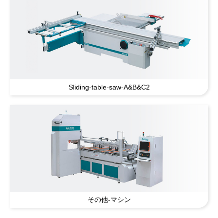
Sliding-table-saw-A
&B&
C2
その他-マシン