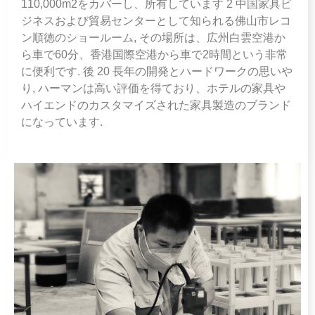
110,000m2をカバーし、所有しています 2 中国家具ビ
ジネスおよび貿易センターとして知られる佛山市レコ
ン順徳のショールーム, その場所は、広州白雲空港か
ら車で60分、香港国際空港から車で2時間という非常
に便利です. 後 20 長年の開発とハードワークの思いや
り, ハーマンは高い評価を得ており、ホテルの家具や
ハイエンドのカスタマイズされた家具製造のブランド
になっています.