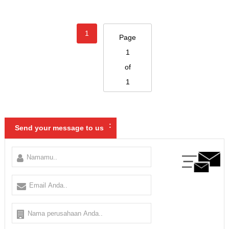
1
Page
1
of
1
:
Send your message to us