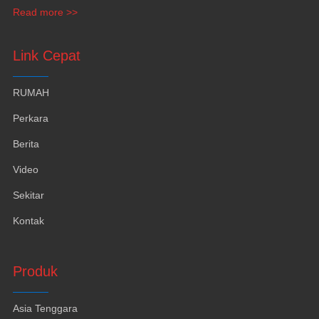
Apartemen Kelas Atas, Perabotan kapal pesiar dan penutup
Read more >>
dinding.
Link Cepat
RUMAH
Perkara
Berita
Video
Sekitar
Kontak
Produk
Asia Tenggara