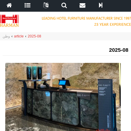
2025-08
›
article
›
وطن
2025-08
skillfully