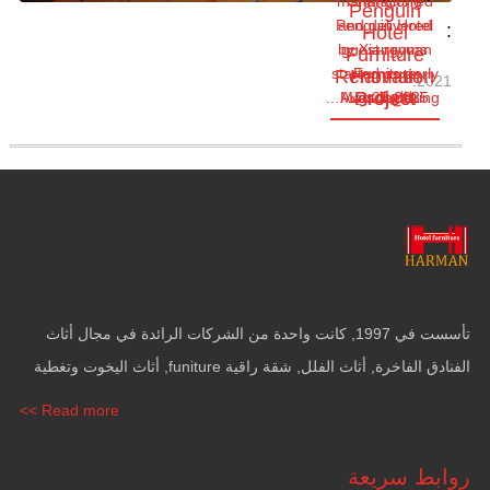
manufactured
Changlong
Penguin
Penguin Hotel
and delivered
:
Hotel
by Xiangyuan
guest rooms
Furniture
started as early
Furniture
Renovation
Harman
2021.
Project
Project
as June
طالع المزيد
Aug.28,2025
Manufacturing…
تأسست في 1997, كانت واحدة من الشركات الرائدة في مجال أثاث
الفنادق الفاخرة, أثاث الفلل, شقة راقية funiture, أثاث اليخوت وتغطية
الجدران.
Read more >>
روابط سريعة