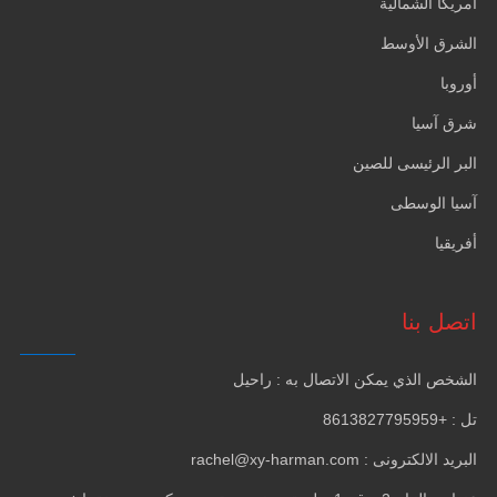
أمريكا الشمالية
الشرق الأوسط
أوروبا
شرق آسيا
البر الرئيسى للصين
آسيا الوسطى
أفريقيا
اتصل بنا
الشخص الذي يمكن الاتصال به : راحيل
تل : +8613827795959
البريد الالكترونى : rachel@xy-harman.com