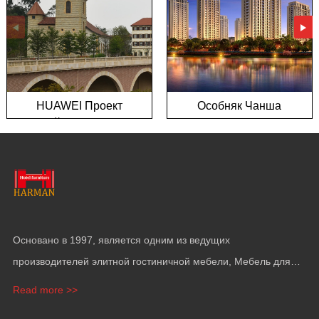
HUAWEI Проект
Особняк Чанша
европейского города на
Цзиньмао
озере Суншань
Основано в 1997, является одним из ведущих
производителей элитной гостиничной мебели, Мебель для
виллы, Элитная квартира Funiture, Отделка яхт и облицовка
Read more >>
стен.