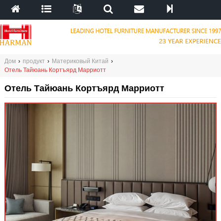
Дом
›
продукт
›
Материковый Китай
›
Отель Тайюань Кортъярд Марриотт
Отель Тайюань Кортъярд Марриотт