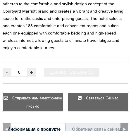
adheres to the comfortable and stylish design concept of the
Courtyard Marriott brand and creates a vibrant and creative living
space for enthusiastic and enterprising guests
.
The hotel selects
and creates
183
comfortable and convenient rooms and suites
,
each one equipped with comfortable bedding and high-speed
wireless internet
,
allowing guests to eliminate travel fatigue and
enjoy a comfortable journey
-
+
ДОБАВИТЬ В ЗАПРОС
Отправьте нам электронное
Связаться Сейчас
письмо
Информация о продукте
Обратная связь сейчас