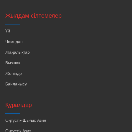
Жылдам сілтемелер
Үй
Чемодан
Жаңалықтар
Вызшақ
Жөнінде
Байланысу
Құралдар
Оңтүстік-Шығыс Азия
Оңтүстік Азия