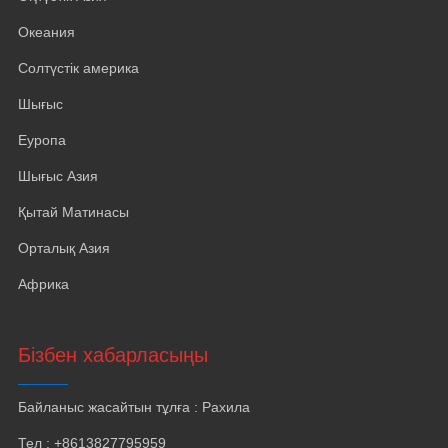
Океания
Солтүстік америка
Шығыс
Еуропа
Шығыс Азия
Қытай Матинасы
Орталық Азия
Африка
Бізбен хабарласыңы
Байланыс жасайтын тұлға : Рахила
Тел : +8613827795959