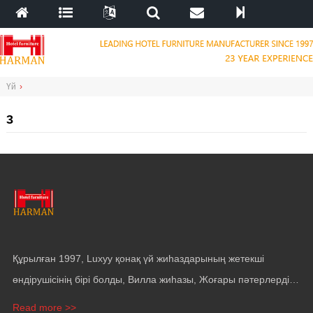
Үй
›
3
Құрылған 1997, Luxyy қонақ үй жиһаздарының жетекші
өндірушісінің бірі болды, Вилла жиһазы, Жоғары пәтерлерді
қыздыру, Яхтқа арналған жиһаз және қабырға жамылғысы.
Read more >>